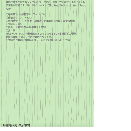
運動が苦手な方でもシンプルなヨーガのポーズはどなた様でも優しくストレッ
チ運動が可能です。月に2回のレッスンで楽しみながらヨーガに通ってみませ
んか？
〇毎月第1・３金曜日10：00～11：30
〇体験レッスン ￥1,000
〇無料見学 ￥０-但し講座終了の20分前より終了までの時間
〇90分レッスン
〇料金 月額￥3,500+設備費￥１00/回
〇月２回
*グループレッスンの料金設定となっております。5名様以下の場合、
​時短(60分レッスン）でのご案内となります。
〇空枠のご案内はお電話又はメールにてお問い合わせください
駐車場あり 予約不可
​他の受講生もご利用しますので駐車時間はレッスン時間同程度まで