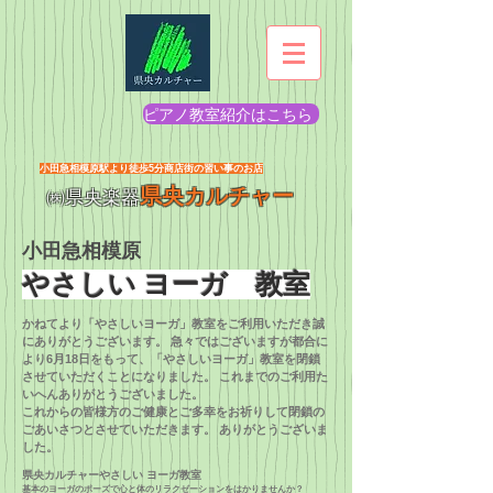
ピアノ教室紹介はこちら
​小田急相模原駅より徒歩5分商店街の習い事のお店
県央カルチャー
㈱県央楽器
​小田急相模原
​やさしい ヨーガ 教室
かねてより「やさしいヨーガ」教室をご利用いただき誠
にありがとうございます。 急々ではございますが都合に
より6月18日をもって、「やさしいヨーガ」教室を閉鎖
させていただくことになりました。 これまでのご利用た
いへんありがとうございました。
これからの皆様方のご健康とご多幸をお祈りして閉鎖の
ごあいさつとさせていただきます。 ありがとうございま
した。
県央カルチャーやさしい ヨーガ教室
基本のヨーガのポーズで心と体のリラクゼーションをはかりませんか？