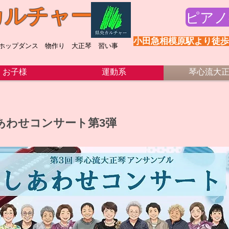
カルチャー
ピアノ
​小田急相模原駅より徒
プホップダンス 物作り 大正琴 習い事
お子様
運動系
琴心流大
あわせコンサート第3弾