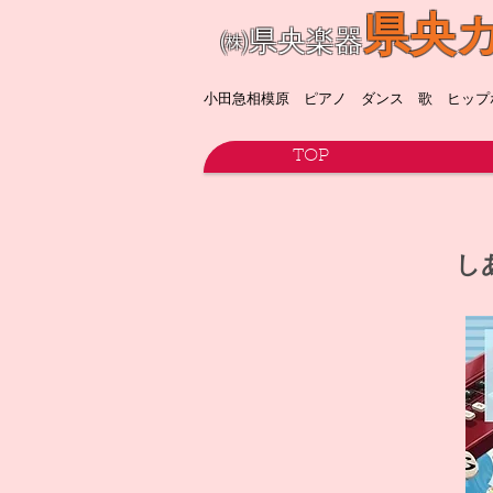
県央
㈱県央楽器
​小田急相模原 ピアノ ダンス 歌 ヒッ
TOP
し