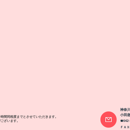
神奈川
​小田
ン時間同程度までとさせていただきます。
がございます。
☎042
​ＦＡＸ0