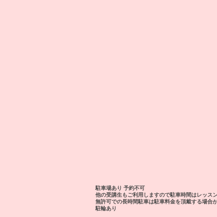
駐車場あり 予約不可
​他の受講生もご利用しますので駐車時間はレッス
​無許可での長時間駐車は駐車料金を頂戴する場合
駐輪あり