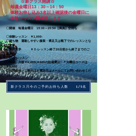
☆新クラス開講☆
毎週金曜日13：30～14：50
体験お申し込み3名以上確認後の金曜日に
体験レッスン開催致します
​〇開催 毎週金曜日 19:30～20:50【満員】空待ち
〇体験レッスン ￥1,000-
​〇持ち物 運動しやすい服装・裸足又は靴下でのレッスンとな
ります
〇無料見学 ￥０-レッスン終了20分前から終了までのご
案内
〇80分レッスン
〇料金 月額￥6,400(￥400の設備費込）＊火曜日コースは
￥5,400
〇お問合せ、ご案内はお電話又はメールにてお問い合わせくだ
さい
新クラス只今のご予約お待ち人数 1/5名