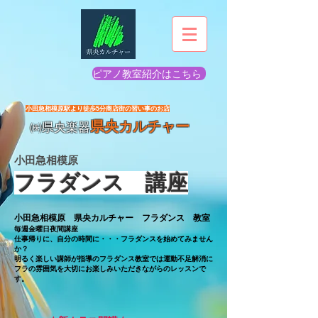
ピアノ教室紹介はこちら
​小田急相模原駅より徒歩5分商店街の習い事のお店
県央カルチャー
㈱県央楽器
​小田急相模原
フラダンス 講座
小田急相模原 県央カルチャー フラダンス 教室
毎週金曜日夜間講座
仕事帰りに、自分の時間に・・・フラダンスを始めてみません
か？
明るく楽しい講師が指導のフラダンス教室では運動不足解消に
フラの雰囲気を大切にお楽しみいただきながらのレッスンで
す。