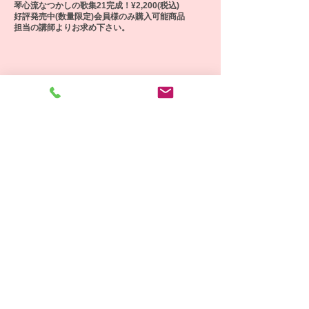
琴心流なつかしの歌集21完成！¥2,200(税込)
好評発売中(数量限定)会員様のみ購入可能商品
担当の講師よりお求め下さい。
駐車場あり 予約不可
​他の受講生もご利用しますので駐車時間はレッスン時間同程度まで
とさせていただきます。
​無許可での長時間駐車は駐車料金を頂戴する場合がございます。
駐輪あり