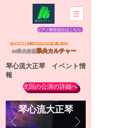
ピアノ教室紹介はこちら
​小田急相模原駅より徒歩5分商店街の習い事のお店
県央カルチャー
㈱県央楽器
​琴心流大正琴 イベント情
報
次回の公演の詳細へ
​琴心流大正琴