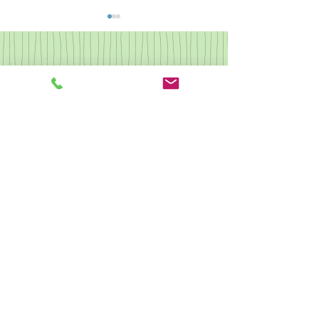
なつかしの歌集2
県央カルチャー ピアノ
クリスマス会
駐車場あり 予約不可
​他の受講生もご利用しますので駐車時間はレッスン時間同程度まで
とさせていただきます。
​無許可での長時間駐車は駐車料金を頂戴する場合がございます。
駐輪あり