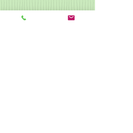
なつかしの歌集2
県央カルチャー ピアノ
クリスマス会
駐車場あり 予約不可
​他の受講生もご利用しますので駐車時間はレッスン時間同程度まで
とさせていただきます。
​無許可での長時間駐車は駐車料金を頂戴する場合がございます。
駐輪あり
神奈川県相模原市南区相模台2-3-4
​小田急相模原駅北口より徒歩5分
☎042-744-3511(電話受付平日9:00～18:00)
​ＦＡＸ042-744-2867