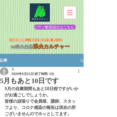
ピアノ教室紹介はこちら
​小田急相模原駅より徒歩5分商店街の習い事のお店
県央カルチャー
㈱県央楽器
記事
ｋ
2020年5月21日
読了時間: 1分
5月もあと10日です
5月の自粛期間もあと10日程ですがいか
がお過ごしでしょうか。
皆様の頑張りで会員様、講師、スタッ
フより、コロナ感染の報告は現在の所
ございませんのでホッとしてます。