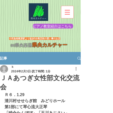
ピアノ教室紹介はこちら
​小田急相模原駅より徒歩5分商店街の習い事のお店
県央カルチャー
㈱県央楽器
記事
ｋ
2024年2月3日
読了時間: 1分
ＪＡあつぎ女性部文化交流
会
Ｒ６．1.29
清川村せせらぎ館　みどりホール
第1部にて琴心流大正琴
「睦合たんぽぽ」「玉川あじさい」