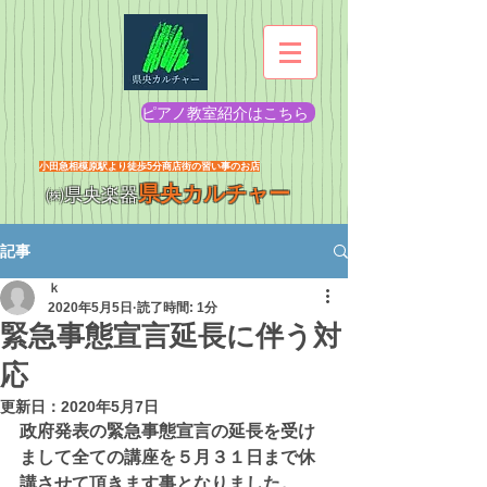
ピアノ教室紹介はこちら
​小田急相模原駅より徒歩5分商店街の習い事のお店
県央カルチャー
㈱県央楽器
記事
ｋ
2020年5月5日
読了時間: 1分
緊急事態宣言延長に伴う対
応
更新日：
2020年5月7日
政府発表の緊急事態宣言の延長を受け
まして
全ての講座
を５月３１日まで休
講させて頂きます事となりました。