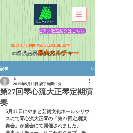
ピアノ教室紹介はこちら
​小田急相模原駅より徒歩5分商店街の習い事のお店
県央カルチャー
㈱県央楽器
記事
ｋ
2019年5月13日
読了時間: 1分
第27回琴心流大正琴定期演
奏
5月11日にやまと芸術文化ホールシリウ
スにて琴心流大正琴の「第27回定期演
奏会」が盛会にて開催されました。
県央カルチャーよりワセダクラブ、チ