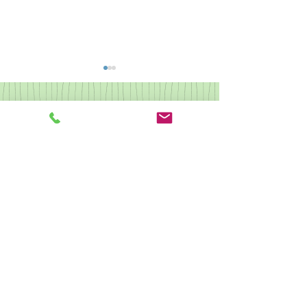
なつかしの歌集2
県央カルチャー ピアノ
クリスマス会
駐車場あり 予約不可
​他の受講生もご利用しますので駐車時間はレッスン時間同程度まで
とさせていただきます。
​無許可での長時間駐車は駐車料金を頂戴する場合がございます。
駐輪あり