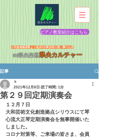
ピアノ教室紹介はこちら
​小田急相模原駅より徒歩5分商店街の習い事のお店
県央カルチャー
㈱県央楽器
記事
ｋ
2021年12月8日
読了時間: 1分
第２９回定期演奏会
１２月７日
大和芸術文化創造拠点シリウスにて琴
心流大正琴定期演奏会を無事開催いた
しました。
コロナ対策等、ご来場の皆さま、会員