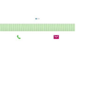
なつかしの歌集2
県央カルチャー ピアノ
クリスマス会
駐車場あり 予約不可
​他の受講生もご利用しますので駐車時間はレッスン時間同程度まで
とさせていただきます。
​無許可での長時間駐車は駐車料金を頂戴する場合がございます。
駐輪あり