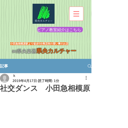
ピアノ教室紹介はこちら
​小田急相模原駅より徒歩5分商店街の習い事のお店
県央カルチャー
㈱県央楽器
記事
ｋ
2019年4月17日
読了時間: 1分
社交ダンス 小田急相模原