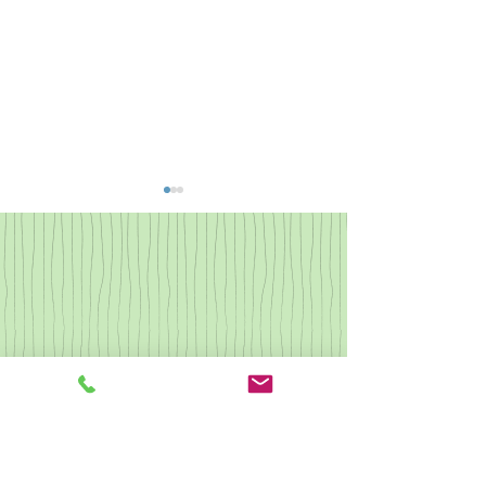
なつかしの歌集2
県央カルチャー ピアノ
クリスマス会