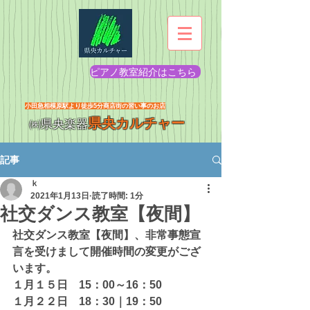
ピアノ教室紹介はこちら
​小田急相模原駅より徒歩5分商店街の習い事のお店
県央カルチャー
㈱県央楽器
記事
ｋ
2021年1月13日
読了時間: 1分
社交ダンス教室【夜間】
社交ダンス教室【夜間】、非常事態宣
言を受けまして開催時間の変更がござ
います。
１月１５日　15：00～16：50
１月２２日　18：30｜19：50