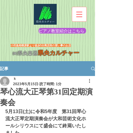
ピアノ教室紹介はこちら
​小田急相模原駅より徒歩5分商店街の習い事のお店
県央カルチャー
㈱県央楽器
記事
ｋ
2023年5月15日
読了時間: 1分
琴心流大正琴第31回定期演
奏会
5月13日(土)に令和5年度　第31回琴心
流大正琴定期演奏会が大和芸術文化ホ
ールシリウスにて盛会にて終焉いたし
ました。