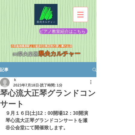
ピアノ教室紹介はこちら
​小田急相模原駅より徒歩5分商店街の習い事のお店
県央カルチャー
㈱県央楽器
記事
ｋ
2023年7月18日
読了時間: 1分
琴心流大正琴グランドコン
サート
９月１６日(土)12：00開場12：30開演
琴心流大正琴グランドコンサートを瀬
谷公会堂にて開催致します。