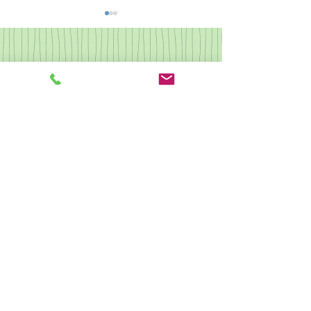
なつかしの歌集2
県央カルチャー ピアノ
クリスマス会
駐車場あり 予約不可
​他の受講生もご利用しますので駐車時間はレッスン時間同程度まで
とさせていただきます。
​無許可での長時間駐車は駐車料金を頂戴する場合がございます。
駐輪あり