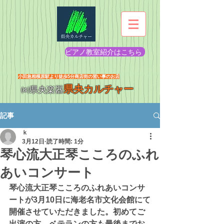
ピアノ教室紹介はこちら
​小田急相模原駅より徒歩5分商店街の習い事のお店
県央カルチャー
㈱県央楽器
記事
ｋ
3月12日
読了時間: 1分
琴心流大正琴こころのふれ
あいコンサート
琴心流大正琴こころのふれあいコンサ
ートが3月10日に海老名市文化会館にて
開催させていただきました。初めてご
出演の方、ベテランの方も最後までお