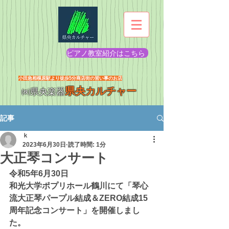
ピアノ教室紹介はこちら
​小田急相模原駅より徒歩5分商店街の習い事のお店
県央カルチャー
㈱県央楽器
記事
ｋ
2023年6月30日
読了時間: 1分
大正琴コンサート
令和5年6月30日
和光大学ポプリホール鶴川にて「琴心
流大正琴パープル結成＆ZERO結成15
周年記念コンサート」を開催しまし
た。