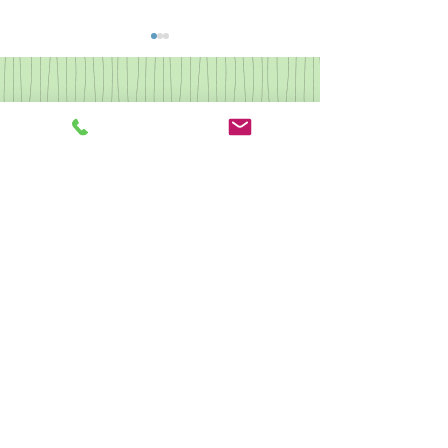
なつかしの歌集2
県央カルチャー ピアノ
クリスマス会
駐車場あり 予約不可
​他の受講生もご利用しますので駐車時間はレッスン時間同程度まで
とさせていただきます。
​無許可での長時間駐車は駐車料金を頂戴する場合がございます。
駐輪あり