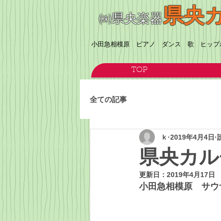
県央
㈱県央楽器
​小田急相模原 ピアノ ダンス 歌 ヒッ
TOP
全ての記事
ｋ
2019年4月4日
県央カ
更新日：
2019年4月17日
小田急相模原　サウ