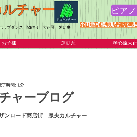
カルチャー
ピアノ
​小田急相模原駅より徒
プホップダンス 物作り 大正琴 習い事
お子様
運動系
琴心流大
読了時間: 1分
ルチャーブログ
ザンロード商店街　県央カルチャー