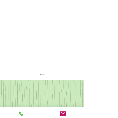
なつかしの歌集2
県央カルチャー ピアノ