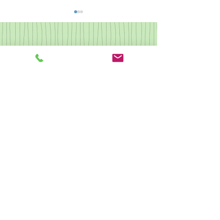
なつかしの歌集2
県央カルチャー ピアノ
クリスマス会
駐車場あり 予約不可
​他の受講生もご利用しますので駐車時間はレッスン時間同程度まで
とさせていただきます。
​無許可での長時間駐車は駐車料金を頂戴する場合がございます。
駐輪あり