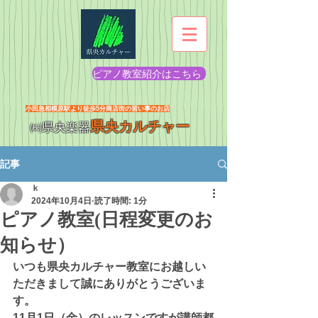
ピアノ教室紹介はこちら
​小田急相模原駅より徒歩5分商店街の習い事のお店
県央カルチャー
㈱県央楽器
記事
ｋ
2024年10月4日
読了時間: 1分
ピアノ教室(日程変更のお
知らせ）
いつも県央カルチャー教室にお越しい
ただきまして誠にありがとうございま
す。
11月1日（金）のレッスンですが講師都