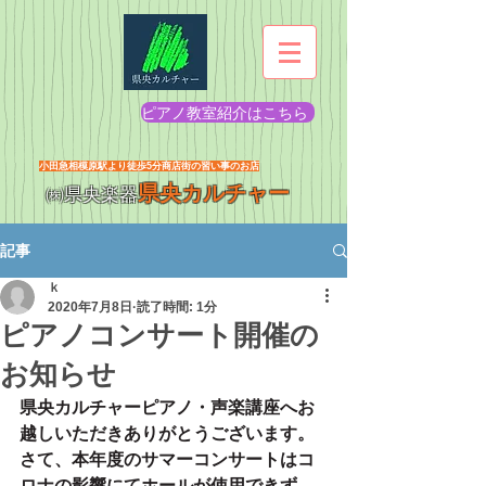
ピアノ教室紹介はこちら
​小田急相模原駅より徒歩5分商店街の習い事のお店
県央カルチャー
㈱県央楽器
記事
ｋ
2020年7月8日
読了時間: 1分
ピアノコンサート開催の
お知らせ
県央カルチャーピアノ・声楽講座へお
越しいただきありがとうございます。
さて、本年度のサマーコンサートはコ
ロナの影響にてホールが使用できず、