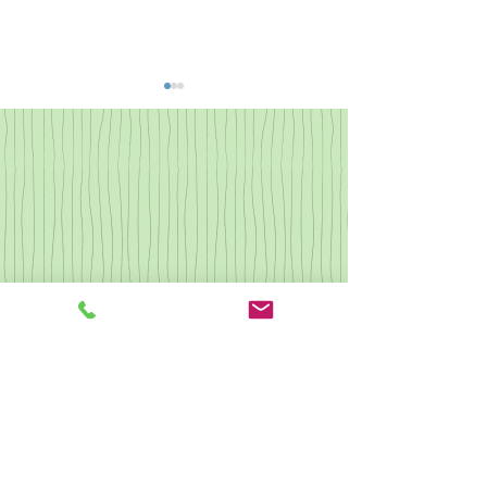
なつかしの歌集2
県央カルチャー ピアノ
クリスマス会
駐車場あり 予約不可
​他の受講生もご利用しますので駐車時間はレッスン時間同程度まで
とさせていただきます。
​無許可での長時間駐車は駐車料金を頂戴する場合がございます。
駐輪あり