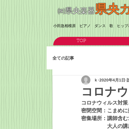
県央
㈱県央楽器
​小田急相模原 ピアノ ダンス 歌 ヒッ
TOP
全ての記事
ｋ
2020年4月1日
コロナウ
コロナウィルス対策
密閉空間：こまめに
密集場所：講師含む
　　　　　大人の講