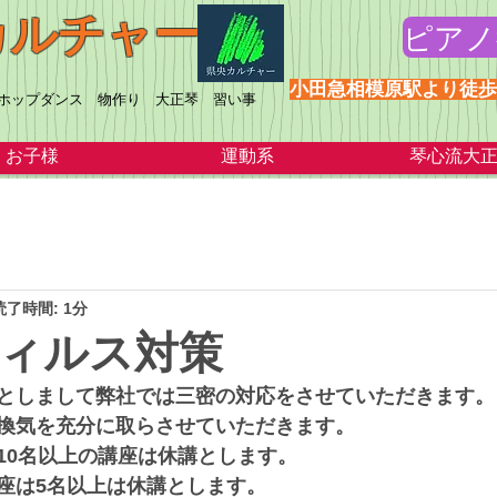
カルチャー
ピアノ
​小田急相模原駅より徒
プホップダンス 物作り 大正琴 習い事
お子様
運動系
琴心流大
読了時間: 1分
ィルス対策
としまして弊社では三密の対応をさせていただきます。
換気を充分に取らさせていただきます。
10名以上の講座は休講とします。
座は5名以上は休講とします。