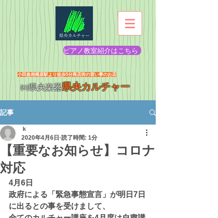
ピアノ教室紹介はこちら
​小田急相模原駅より徒歩5分商店街の習い事のお店
県央カルチャー
㈱県央楽器
記事
ｋ
2020年4月6日
読了時間: 1分
【重要なお知らせ】コロナ
対応
4月6日
政府による「緊急事態宣言」が明日7日
に出るとの事を受けまして、
全てのカルチャー講座を4月度は自粛講