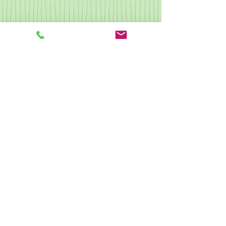
なつかしの歌集2
県央カルチャー ピアノ
クリスマス会
駐車場あり 予約不可
​他の受講生もご利用しますので駐車時間はレッスン時間同程度まで
とさせていただきます。
​無許可での長時間駐車は駐車料金を頂戴する場合がございます。
駐輪あり
神奈川県相模原市南区相模台2-3-4
​小田急相模原駅北口より徒歩5分
☎042-744-3511(電話受付平日9:00～18:00)